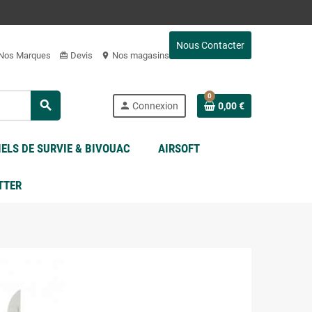
Nous Contacter
Nos Marques
Devis
Nos magasins
card_giftcard
location_on
0
search
person
Connexion
0,00 €
ELS DE SURVIE & BIVOUAC
AIRSOFT
TTER