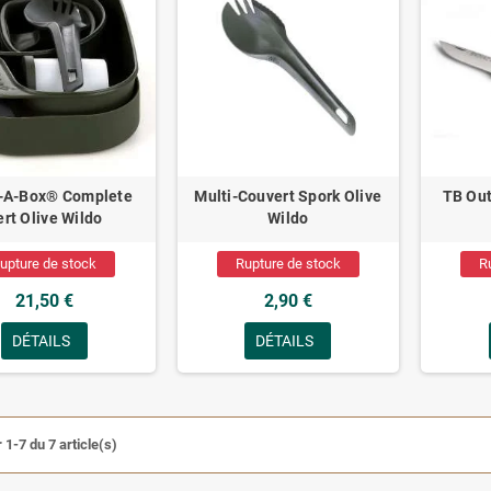
A-Box® Complete
Multi-Couvert Spork Olive
TB Ou
ert Olive Wildo
Wildo
upture de stock
Rupture de stock
R
21,50 €
2,90 €
DÉTAILS
DÉTAILS
 1-7 du 7 article(s)