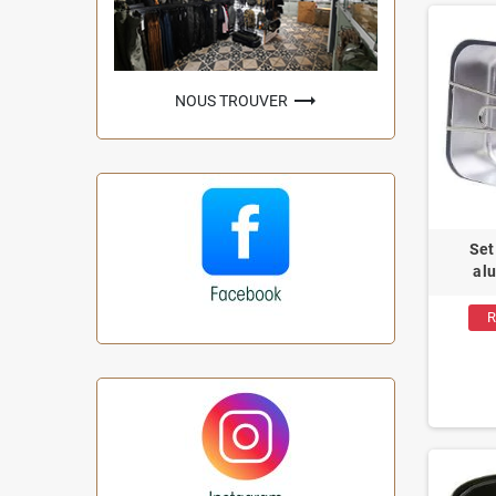
trending_flat
NOUS TROUVER
Set
al
R