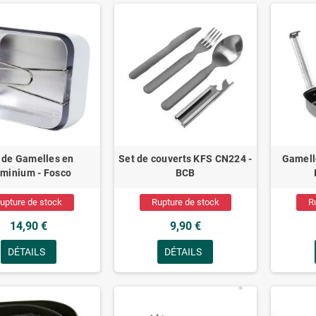
 de Gamelles en
Set de couverts KFS CN224 -
Gamell
uminium - Fosco
BCB
upture de stock
Rupture de stock
R
14,90 €
9,90 €
DÉTAILS
DÉTAILS