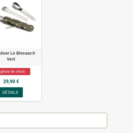
tdoor Le Bivouac®
Vert
upture de stock
29,90 €
DÉTAILS