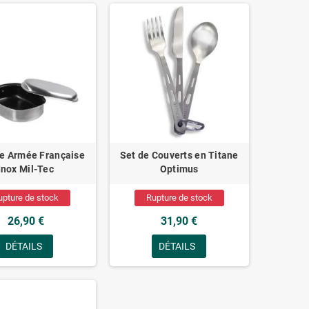
e Armée Française
Set de Couverts en Titane
Inox Mil-Tec
Optimus
upture de stock
Rupture de stock
26,90 €
31,90 €
DÉTAILS
DÉTAILS