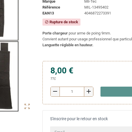
Marque
Mil-Tec
Référence
MIL-13495402
EAN13
4046872273391
Rupture de stock
block
Porte chargeur
pour arme de poing 9mm.
Convient autant pour usage professionnel que particuli
Languette réglable en hauteur.
8,00 €
TTC
remove
add
zoom_out_map
S'inscrire pour le retour en stock