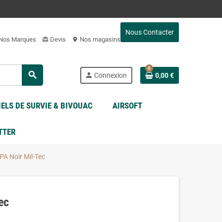
Nous Contacter
Nos Marques
Devis
Nos magasins
card_giftcard
location_on
0
search
person
Connexion
0,00 €
ELS DE SURVIE & BIVOUAC
AIRSOFT
TTER
PA Noir Mil-Tec
ec