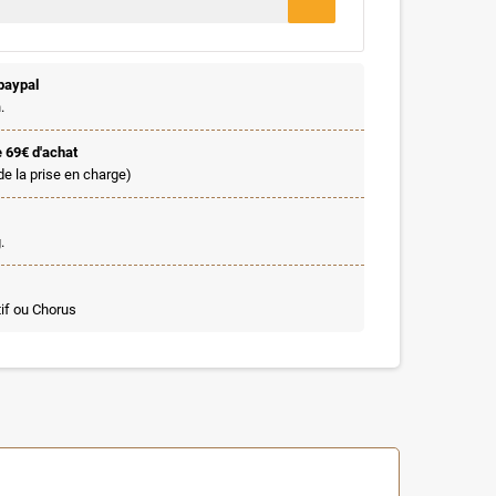
paypal
.
e 69€ d'achat
de la prise en charge)
.
if ou Chorus