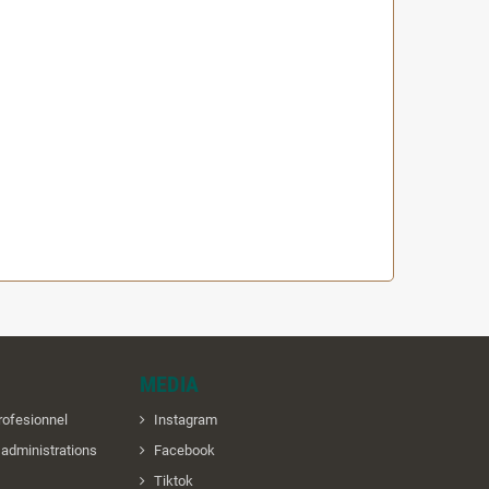
MEDIA
rofesionnel
Instagram
t administrations
Facebook
Tiktok