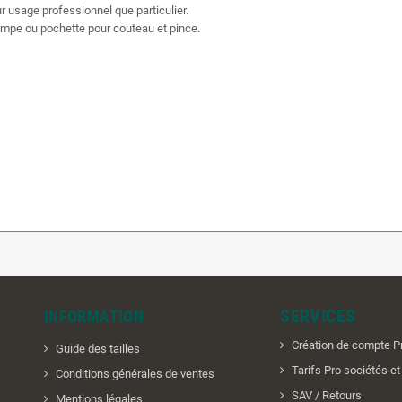
 usage professionnel que particulier.
lampe ou pochette pour couteau et pince.
SERVICES
INFORMATION
Création de compte P
Guide des tailles
Tarifs Pro sociétés e
Conditions générales de ventes
SAV / Retours
Mentions légales