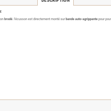
E
tion
brodé
. l'écusson est directement monté sur
bande auto-agrippante
pour pouv