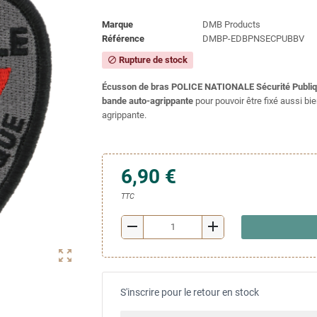
Marque
DMB Products
Référence
DMBP-EDBPNSECPUBBV
Rupture de stock
block
Écusson de bras POLICE NATIONALE Sécurité Publi
bande auto-agrippante
pour pouvoir être fixé aussi b
agrippante.
6,90 €
TTC
remove
add
zoom_out_map
S'inscrire pour le retour en stock