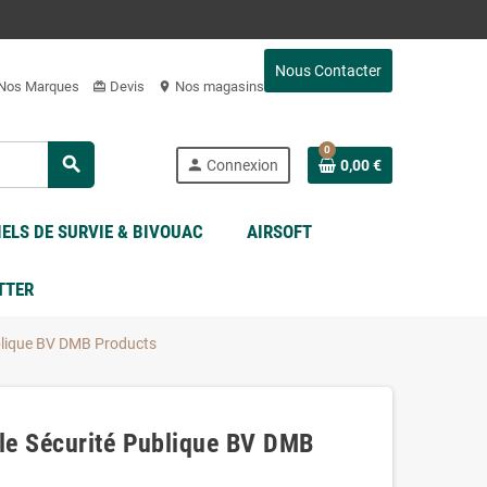
Nous Contacter
Nos Marques
Devis
Nos magasins
card_giftcard
location_on
0
search
person
Connexion
0,00 €
ELS DE SURVIE & BIVOUAC
AIRSOFT
TTER
blique BV DMB Products
le Sécurité Publique BV DMB