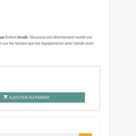
que
finition
brodé
. l'écusson est directement monté sur
ien sur les tenues que les équipements avec bande auto-
shopping_cart
AJOUTER AU PANIER