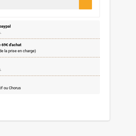
paypal
.
e 69€ d'achat
de la prise en charge)
.
if ou Chorus