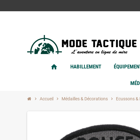
home
HABILLEMENT
ÉQUIPEMEN
MÉD
chevron_right
Accueil
chevron_right
Médailles & Décorations
chevron_right
Ecussons & 