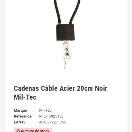
Cadenas Câble Acier 20cm Noir
Mil-Tec
Marque
Mil-Tec
Référence
MIL-15925150
EAN13
4046872271755
Rupture de stock
block