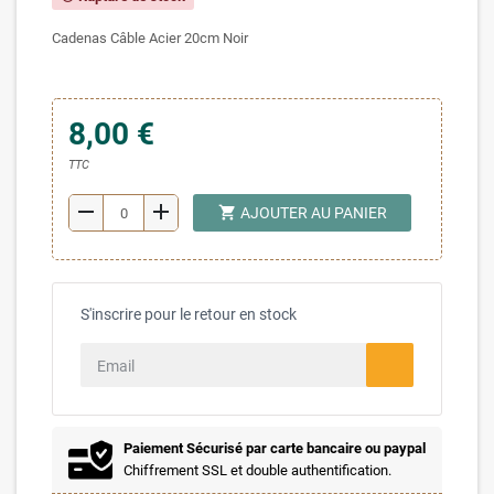
Cadenas Câble Acier 20cm Noir
8,00 €
TTC
remove
add
shopping_cart
AJOUTER AU PANIER
S'inscrire pour le retour en stock
Paiement Sécurisé par carte bancaire ou paypal
Chiffrement SSL et double authentification.