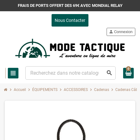
FRAIS DE PORTS OFFERT DES 69€ AVEC MONDIAL RELAY
Nous Contacter
person
Connexion
0
view_headline
search
chevron_right
chevron_right
chevron_right
chevron_right
chevron_right
Accueil
ÉQUIPEMENTS
ACCESSOIRES
Cadenas
Cadenas Câble