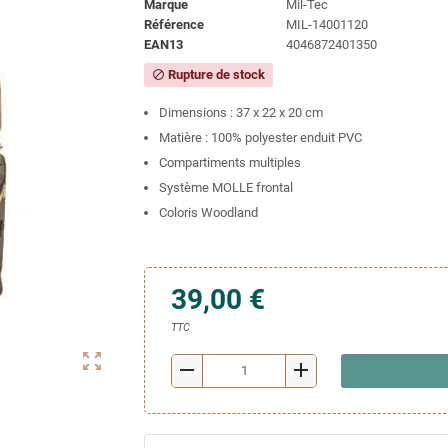
Marque
Mil-Tec
Référence
MIL-14001120
EAN13
4046872401350
Rupture de stock
block
Dimensions : 37 x 22 x 20 cm
Matière : 100% polyester enduit PVC
Compartiments multiples
Système MOLLE frontal
Coloris Woodland
39,00 €
TTC
zoom_out_map
remove
add