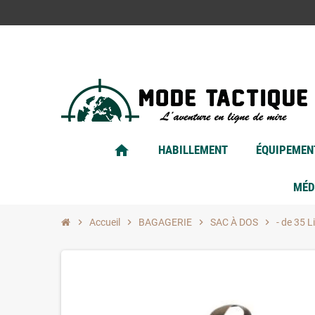
home
HABILLEMENT
ÉQUIPEMEN
MÉD
chevron_right
Accueil
chevron_right
BAGAGERIE
chevron_right
SAC À DOS
chevron_right
- de 35 L