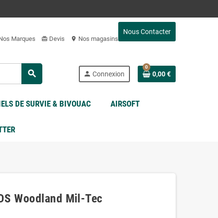
Nous Contacter
Nos Marques
Devis
Nos magasins
card_giftcard
location_on
0
search
person
Connexion
0,00 €
ELS DE SURVIE & BIVOUAC
AIRSOFT
TTER
IDS Woodland Mil-Tec