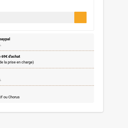
paypal
.
e 69€ d'achat
de la prise en charge)
.
if ou Chorus