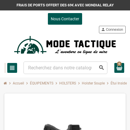
FRAIS DE PORTS OFFERT DES 69€ AVEC MONDIAL RELAY
Nous Contacter
person
Connexion
0
view_headline
search
chevron_right
chevron_right
chevron_right
chevron_right
chevron_right
Accueil
ÉQUIPEMENTS
HOLSTERS
Holster Souple
Étui Inside