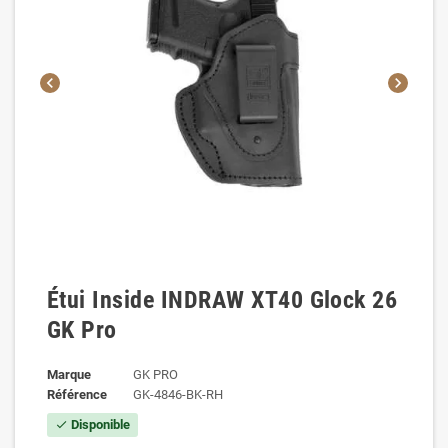
chevron_left
chevron_right
Étui Inside INDRAW XT40 Glock 26
GK Pro
Marque
GK PRO
Référence
GK-4846-BK-RH
Disponible
check