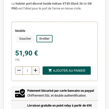
Le
holster port discret Inside Indraw XT40 Glock 26
de
GK
PRO
est l'idéal pour le port de l'arme en tenue civile.
Modéle
Gaucher
Droitier
51,90 €
TTC
remove
add
shopping_cart
AJOUTER AU PANIER
Paiement Sécurisé par carte bancaire ou paypal
Chiffrement SSL et double authentification.
Livraison gratuite en point relay à partir de 69€